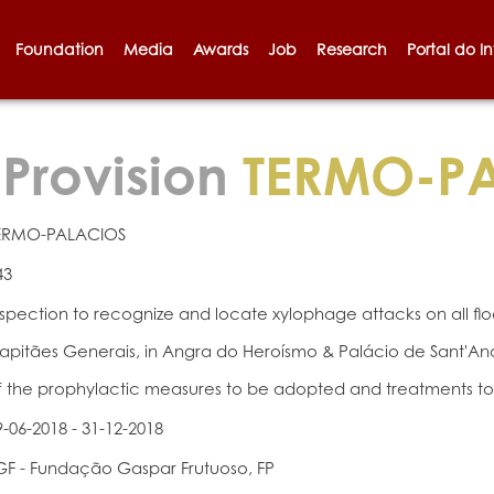
Foundation
Media
Awards
Job
Research
Portal do I
 Provision
TERMO-P
ERMO-PALACIOS
43
nspection to recognize and locate xylophage attacks on all flo
apitães Generais, in Angra do Heroísmo & Palácio de Sant'Ana 
f the prophylactic measures to be adopted and treatments to
9-06-2018 - 31-12-2018
GF - Fundação Gaspar Frutuoso, FP