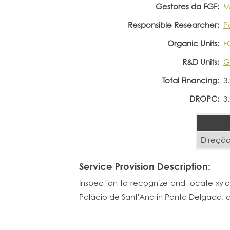
Gestores da FGF:
M
Responsible Researcher:
P
Organic Units:
F
R&D Units:
G
Total Financing:
3
DROPC:
3
Direção
Service Provision Description:
Inspection to recognize and locate xyl
Palácio de Sant'Ana in Ponta Delgada, a