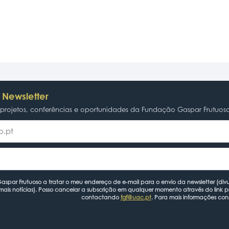
 Newsletter
rojetos, conferências e oportunidades da Fundação Gaspar Frutuos
spar Frutuoso a tratar o meu endereço de e-mail para o envio da newsletter (divu
mais notícias). Posso cancelar a subscrição em qualquer momento através do link 
contactando
fgf@uac.pt
. Para mais informações con