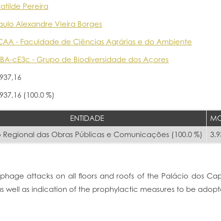
atilde Pereira
aulo Alexandre Vieira Borges
CAA - Faculdade de Ciências Agrárias e do Ambiente
BA-cE3c - Grupo de Biodiversidade dos Açores
.937,16
.937,16 (100.0 %)
ENTIDADE
MO
 Regional das Obras Públicas e Comunicações (100.0 %)
3.9
ophage attacks on all floors and roofs of the Palácio dos Ca
s well as indication of the prophylactic measures to be adop