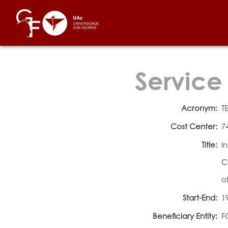
Service
Acronym:
T
Cost Center:
7
Title:
I
C
o
Start-End:
1
Beneficiary Entity:
F