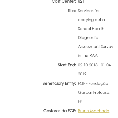
Cost Center:
821
Portal do Investigador
Title:
Services for
carrying out a
School Health
Diagnostic
Assessment Survey
in the RAA
Start-End:
02-10-2018 - 01-04-
2019
Beneficiary Entity:
FGF - Fundação
Gaspar Frutuoso,
FP
Gestores da FGF:
Bruno Machado
,