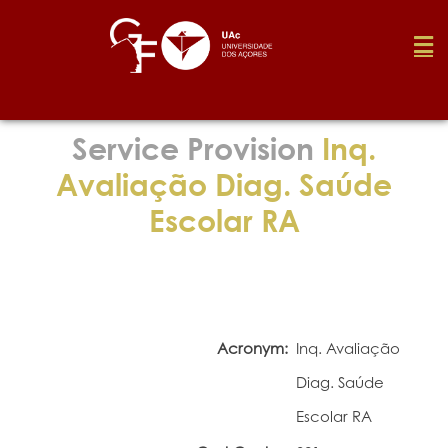
Foundation
Service Provision
Inq.
Avaliação Diag. Saúde
Media
Escolar RA
Awards
Job
Acronym:
Inq. Avaliação
Diag. Saúde
Research
Escolar RA