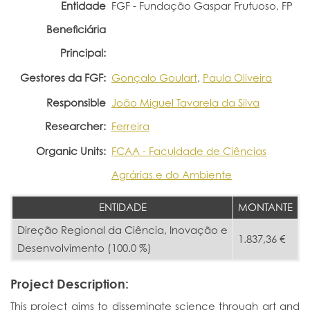
Entidade
FGF - Fundação Gaspar Frutuoso, FP
Portal do Investigador
Beneficiária
Principal:
Gestores da FGF:
Gonçalo Goulart
,
Paula Oliveira
Responsible
João Miguel Tavarela da Silva
Researcher:
Ferreira
Organic Units:
FCAA - Faculdade de Ciências
Agrárias e do Ambiente
ENTIDADE
MONTANTE
Direção Regional da Ciência, Inovação e
1.837,36 €
Desenvolvimento (100.0 %)
Project Description:
This project aims to disseminate science through art and