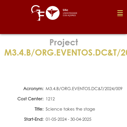
Foundation
Project
M3.4.B/ORG.EVENTOS.DC&T/2
Media
Awards
Acronym:
M3.4.B/ORG.EVENTOS.DC&T/2024/009
Job
Cost Center:
1212
Title:
Science takes the stage
Research
Start-End:
01-05-2024 - 30-04-2025