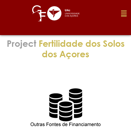
Foundation
Project
Fertilidade dos Solos
dos Açores
Media
Awards
Job
Research