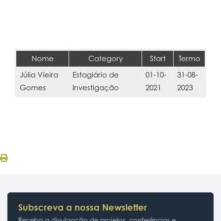
Nome
Category
Start
Termo
Júlia Vieira
Estagiário de
01-10-
31-08-
Gomes
Investigação
2021
2023
Subscreva a nossa Newsletter
Receba a divulgação de projetos, conferências e