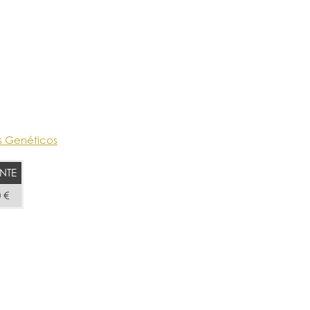
s Genéticos
NTE
 €