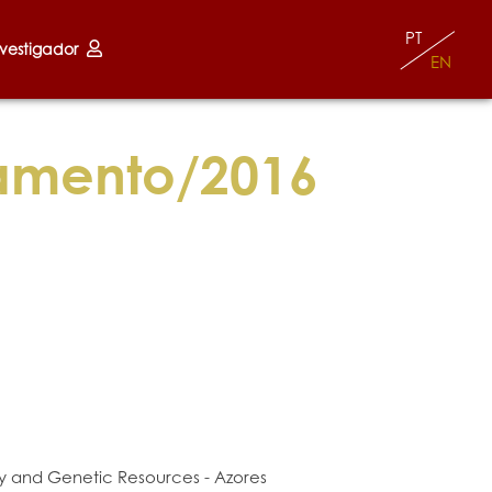
PT
nvestigador
EN
amento/2016
ity and Genetic Resources - Azores