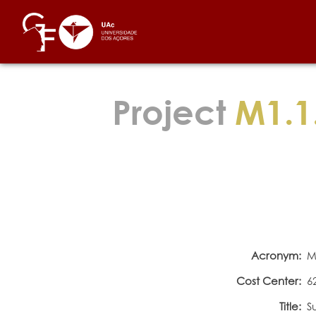
Project
M1.1
Acronym:
M
Cost Center:
6
Title:
S