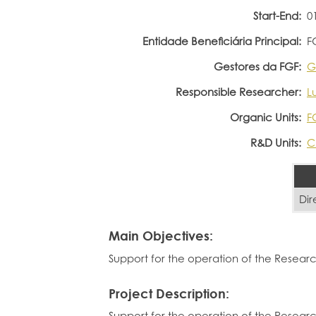
Start-End:
0
Entidade Beneficiária Principal:
F
Gestores da FGF:
G
Responsible Researcher:
Lu
Organic Units:
F
R&D Units:
C
Dir
Main Objectives:
Support for the operation of the Researc
Project Description:
Support for the operation of the Researc