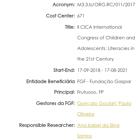
Acronym:
M3.3.b/ORG.RC/011/2017
Portal do Investigador
Cost Center:
671
Title:
II CICA International
Congress of Children and
Adolescents: Literacies in
the 21st Century
Start-End:
17-09-2018 - 17-08-2021
Entidade Beneficiária
FGF - Fundação Gaspar
Principal:
Frutuoso, FP
Gestores da FGF:
Gonçalo Goulart
,
Paula
Oliveira
Responsible Researcher:
Ana Isabel da Silva
Santos