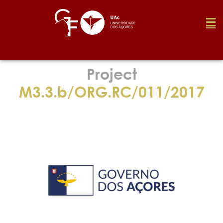
Foundation
Project
M3.3.b/ORG.RC/011/2017
Media
Awards
Job
Research