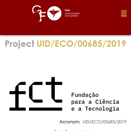
Foundation
Project
UID/ECO/00685/2019
Media
Awards
Job
Research
Acronym:
UID/ECO/00685/2019