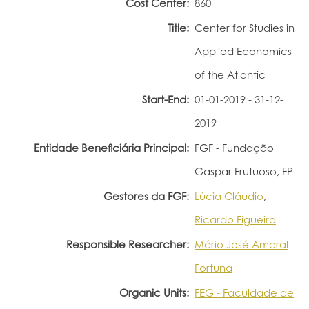
Cost Center:
860
Portal do Investigador
Title:
Center for Studies in
Applied Economics
of the Atlantic
Start-End:
01-01-2019 - 31-12-
2019
Entidade Beneficiária Principal:
FGF - Fundação
Gaspar Frutuoso, FP
Gestores da FGF:
Lúcia Cláudio
,
Ricardo Figueira
Responsible Researcher:
Mário José Amaral
Fortuna
Organic Units:
FEG - Faculdade de