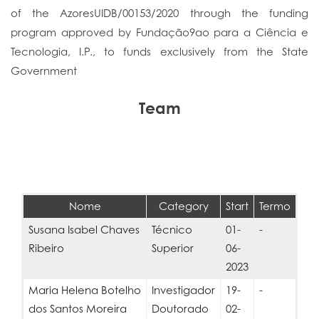
of the AzoresUIDB/00153/2020 through the funding
program approved by Fundação9ao para a Ciência e
Tecnologia, I.P., to funds exclusively from the State
Government
Team
Nome
Category
Start
Termo
Susana Isabel Chaves
Técnico
01-
-
Ribeiro
Superior
06-
2023
Maria Helena Botelho
Investigador
19-
-
dos Santos Moreira
Doutorado
02-