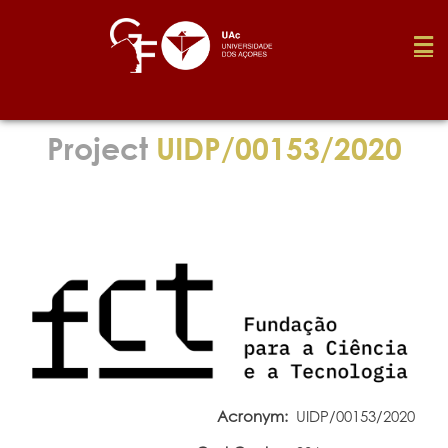
Foundation
Project
UIDP/00153/2020
Media
Awards
Job
Research
Acronym:
UIDP/00153/2020