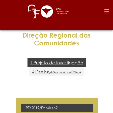
Fundação
Direção Regional das
Comunidades
Media
1 Projeto de Investigação
Prémios
0 Prestações de Serviço
Emprego
Investigação
PT/2019/FAMI/462