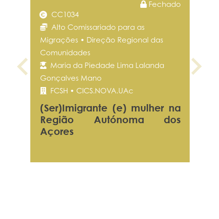
Fechado
CC1034
Portal do Investigador
Alto Comissariado para as
Migrações • Direção Regional das
Comunidades
Maria da Piedade Lima Lalanda
Gonçalves Mano
FCSH • CICS.NOVA.UAc
(Ser)Imigrante (e) mulher na
Região Autónoma dos
Açores