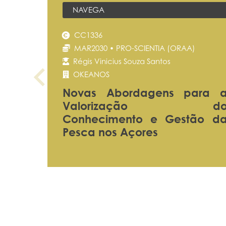
NAVEGA
CC1336
MAR2030 • PRO-SCIENTIA (ORAA)
Régis Vinicius Souza Santos
OKEANOS
Novas Abordagens para 
Valorização d
Conhecimento e Gestão d
Pesca nos Açores