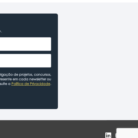
o.
lgação de projetos, concursos,
presente em cada newsletter ou
sulte a
Política de Privacidade
.