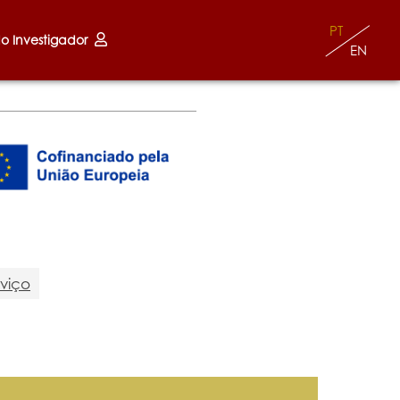
PT
do Investigador
EN
viço