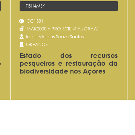
FISH4MSY
CC1381
MAR2030 • PRO-SCIENTIA (ORAA)
Régis Vinicius Souza Santos
OKEANOS
a
Estado dos recursos
o
pesqueiros e restauração da
a
biodiversidade nos Açores