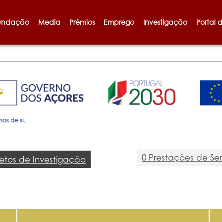
undação
Media
Prémios
Emprego
Investigação
Portal 
0 Prestações de Ser
jetos de Investigação