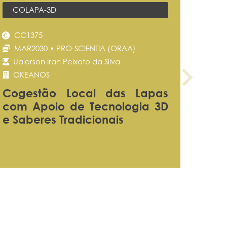
COLAPA-3D
CC1375
MAR2030 • PRO-SCIENTIA (ORAA)
Ualerson Iran Peixoto da Silva
OKEANOS
Cogestão Local das Lapas
com Apoio de Tecnologia 3D
e Saberes Tradicionais