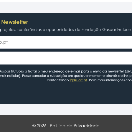
 Newsletter
rojetos, conferências e oportunidades da Fundação Gaspar Frutuos
spar Frutuoso a tratar o meu endereço de e-mail para o envio da newsletter (divu
mais notícias). Posso cancelar a subscrição em qualquer momento através do link 
contactando
fgf@uac.pt
. Para mais informações con
© 2026
Política de Privacidade