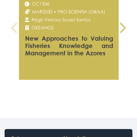
CC1336
C
Portal do Investigador
MAR2030 • PRO-SCIENTIA (ORAA)
MA
Régis Vinicius Souza Santos
Rég
OKEANOS
OK
New Approaches to Valuing
Sta
Fisheries Knowledge and
bio
Management in the Azores
Azo