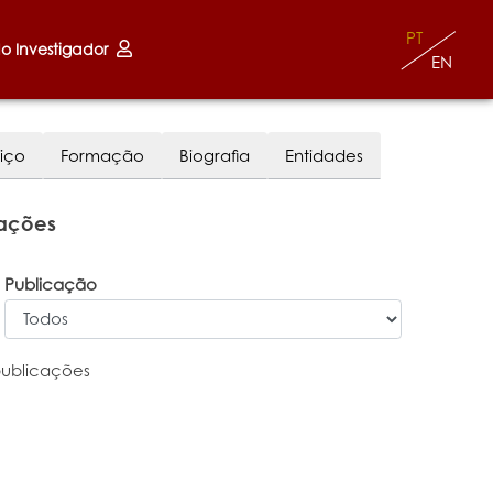
PT
do Investigador
EN
iço
Formação
Biografia
Entidades
cações
Publicação
publicações