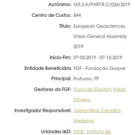
Acrónimo:
M3.3.A/PART.R.C/024/2019
Portal do Investigador
Centro de Custos:
844
Título:
European Geosciences
Union General Assembly
2019
Início-Fim:
07-03-2019 - 07-12-2019
Entidade Beneficiária
FGF - Fundação Gaspar
Principal:
Frutuoso, FP
Gestores da FGF:
Gonçalo Goulart
,
Paula
Oliveira
Investigador Responsável:
Joana Filipa Carvalho
Medeiros
Unidades I&D:
IVAR - Instituto de