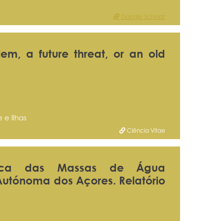
Google Scholar
em, a future threat, or an old
 e Ilhas
Ciência Vitae
lógica das Massas de Água
o Autónoma dos Açores. Relatório