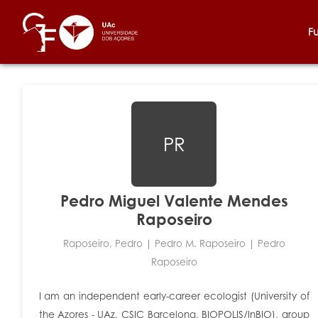
F
PR
Pedro Miguel Valente Mendes
Raposeiro
Raposeiro, Pedro | Pedro M. Raposeiro | Pedro
Raposeiro
I am an independent early-career ecologist (University of
the Azores - UAz, CSIC Barcelona, BIOPOLIS/InBIO), group