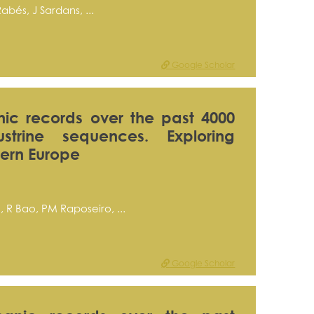
bés, J Sardans, ...
Google Scholar
nic records over the past 4000
trine sequences. Exploring
tern Europe
R Bao, PM Raposeiro, ...
Google Scholar