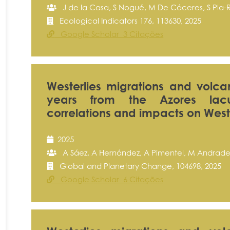
J de la Casa, S Nogué, M De Cáceres, S Pla-Ra
Ecological Indicators 176, 113630, 2025
Google Scholar 3 Citações
Westerlies migrations and volca
years from the Azores lacus
correlations and impacts on Wes
2025
A Sáez, A Hernández, A Pimentel, M Andrade, 
Global and Planetary Change, 104698, 2025
Google Scholar 6 Citações