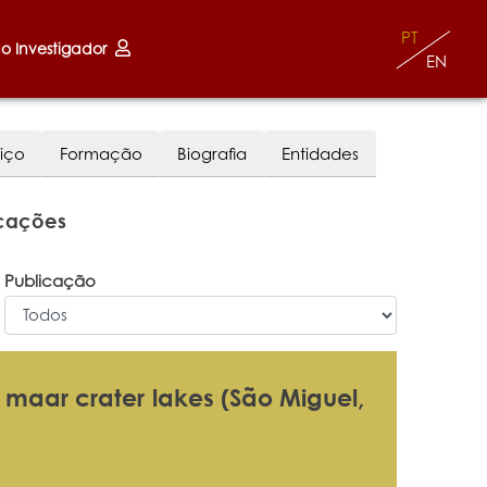
PT
do Investigador
EN
iço
Formação
Biografia
Entidades
icações
Publicação
maar crater lakes (São Miguel,