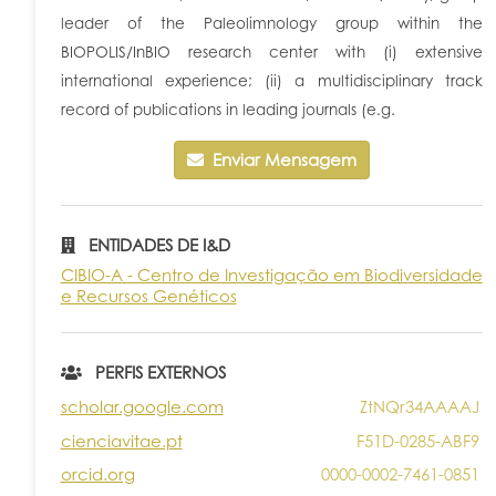
leader of the Paleolimnology group within the
BIOPOLIS/InBIO research center with (i) extensive
international experience; (ii) a multidisciplinary track
record of publications in leading journals (e.g.
Enviar Mensagem
ENTIDADES DE I&D
CIBIO-A - Centro de Investigação em Biodiversidade
e Recursos Genéticos
PERFIS EXTERNOS
scholar.google.com
ZtNQr34AAAAJ
cienciavitae.pt
F51D-0285-ABF9
orcid.org
0000-0002-7461-0851