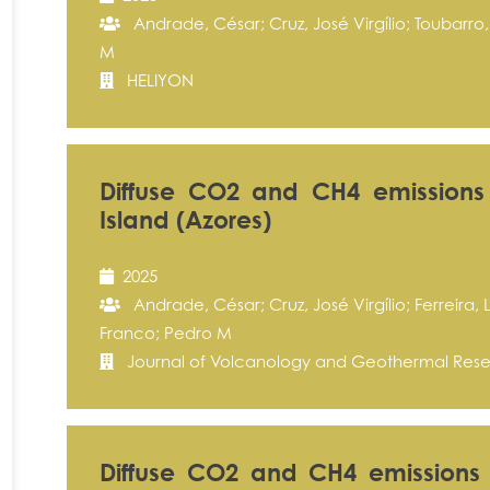
Andrade, César; Cruz, José Virgílio; Toubarro, D
M
HELIYON
Diffuse CO2 and CH4 emissions 
Island (Azores)
2025
Andrade, César; Cruz, José Virgílio; Ferreira, Le
Franco; Pedro M
Journal of Volcanology and Geothermal Res
Diffuse CO2 and CH4 emissions 