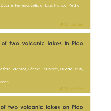
uarte; Ferreira, Letícia; Tassi, Franco; Pedro
Ciência Vitae
of two volcanic lakes in Pico
tícia; Viveiros, Fátima; Toubarro, Duarte; Tassi,
earch
Ciência Vitae
of two volcanic lakes on Pico