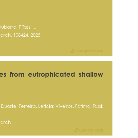
barro, F Tassi, ...
rch, 108424, 2025
Google Scholar
es from eutrophicated shallow
arte; Ferreira, Letícia; Viveiros, Fátima; Tassi,
earch
Ciência Vitae