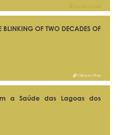
Google Scholar
HE BLINKING OF TWO DECADES OF
Ciência Vitae
çam a Saúde das Lagoas dos