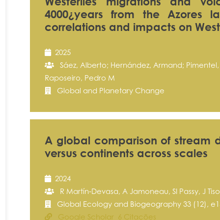
Westerlies migrations and vo
4000¿years from the Azores la
correlations and impacts on Wes
2025
Sáez, Alberto; Hernández, Armand; Pimentel,
Raposeiro, Pedro M
Global and Planetary Change
A global comparison of stream d
versus continents across scales
2024
R Martín‐Devasa, A Jamoneau, SI Passy, J Tison
Global Ecology and Biogeography 33 (12), e1
Google Scholar 6 Citações