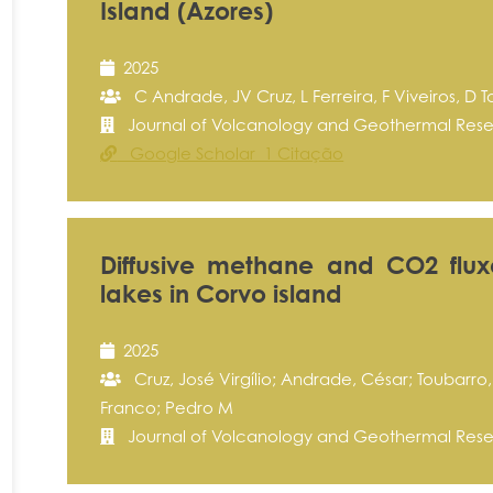
Island (Azores)
2025
C Andrade, JV Cruz, L Ferreira, F Viveiros, D Tou
Journal of Volcanology and Geothermal Resea
Google Scholar 1 Citação
Diffusive methane and CO2 flux
lakes in Corvo island
2025
Cruz, José Virgílio; Andrade, César; Toubarro, Du
Franco; Pedro M
Journal of Volcanology and Geothermal Res