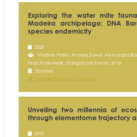
Exploring the water mite fauna
Madeira archipelago: DNA Bar
species endemicity
2025
Vladimir Pešic; Andrzej Zawal; Aleksandra Ba
Maja Krakowiak; Grzegorz Michonski; et al
Zootaxa
Google Scholar 2 Citações
Unveiling two millennia of ec
through elementome trajectory a
2025