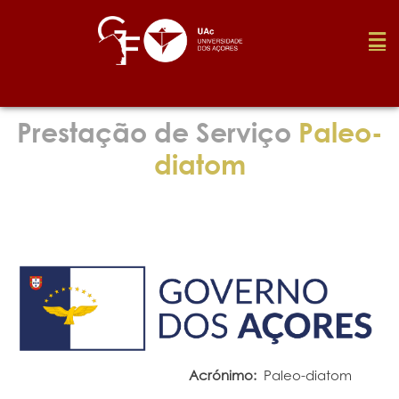
Fundação
Prestação de Serviço
Paleo-
diatom
Media
Prémios
Emprego
Investigação
Acrónimo:
Paleo-diatom