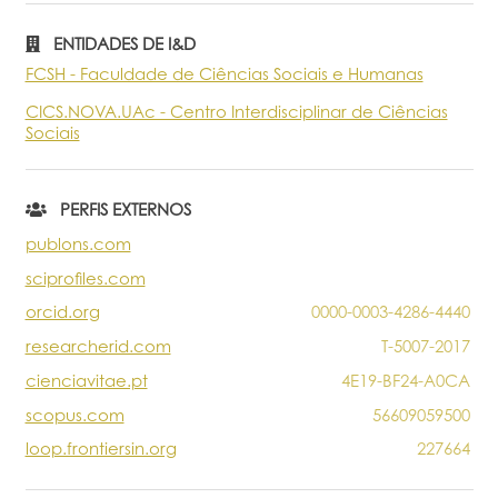
Portal do Investigador
ENTIDADES DE I&D
FCSH - Faculdade de Ciências Sociais e Humanas
CICS.NOVA.UAc - Centro Interdisciplinar de Ciências
Sociais
PERFIS EXTERNOS
publons.com
sciprofiles.com
orcid.org
0000-0003-4286-4440
researcherid.com
T-5007-2017
cienciavitae.pt
4E19-BF24-A0CA
scopus.com
56609059500
loop.frontiersin.org
227664