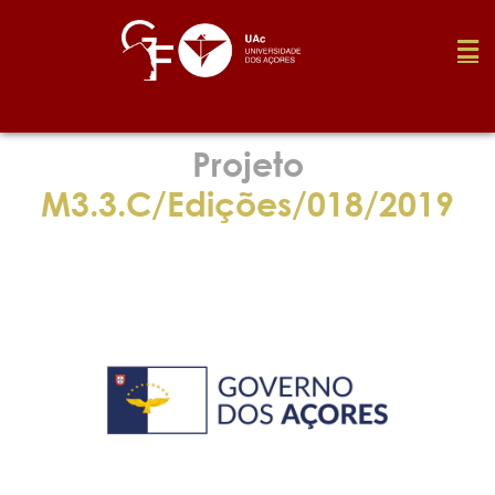
Fundação
Projeto
M3.3.C/Edições/018/2019
Media
Prémios
Emprego
Investigação