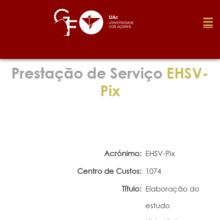
Fundação
Prestação de Serviço
EHSV-
Pix
Media
Prémios
Acrónimo:
EHSV-Pix
Emprego
Centro de Custos:
1074
Título:
Elaboração do
Investigação
estudo