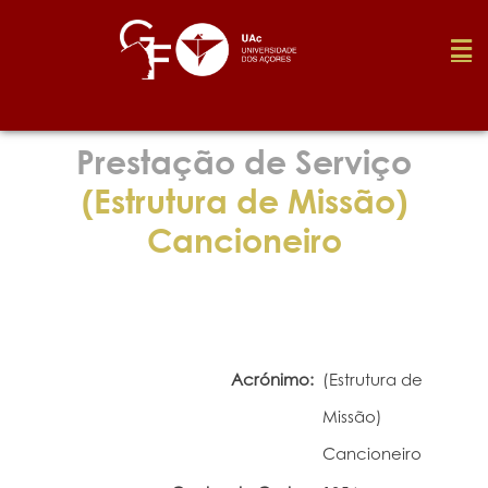
Fundação
Prestação de Serviço
(Estrutura de Missão)
Media
Cancioneiro
Prémios
Emprego
Acrónimo:
(Estrutura de
Missão)
Investigação
Cancioneiro