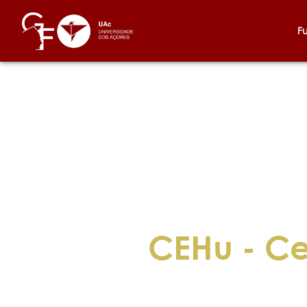
F
CEHu - Ce