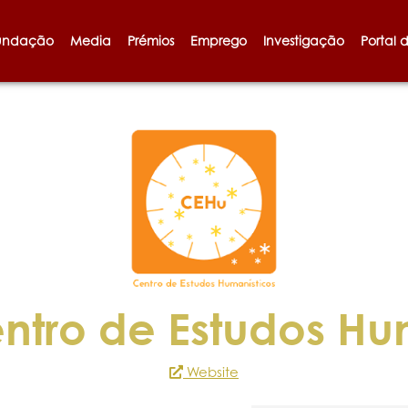
undação
Media
Prémios
Emprego
Investigação
Portal 
ntro de Estudos Hu
Website