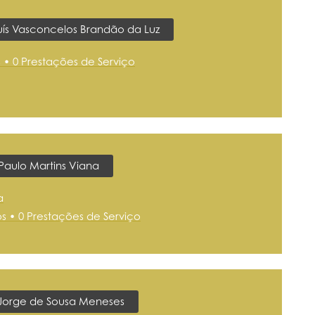
uís Vasconcelos Brandão da Luz
s • 0 Prestações de Serviço
Paulo Martins Viana
a
os • 0 Prestações de Serviço
Jorge de Sousa Meneses