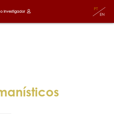
PT
do Investigador
EN
manísticos