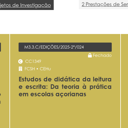
2 Prestações de Ser
ojetos de Investigação
M3.3.C/EDIÇÕES/2025-2ª/024
Fechado
CC1349
FCSH • CEHu
Estudos de didática da leitura
e escrita: Da teoria à prática
o
em escolas açorianas
m