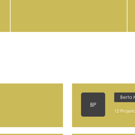
Berta 
BP
12 Projet