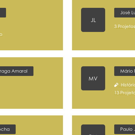
José L
JL
3 Projeto
ço
Fraga Amaral
Mário 
MV
Históri
13 Projet
Rocha
Paulo 