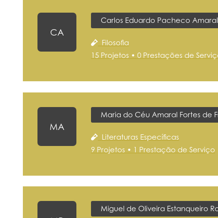
Carlos Eduardo Pacheco Amaral
CA
Filosofia
15 Projetos • 0 Prestações de Servi
Maria do Céu Amaral Fortes de 
MA
Literaturas Específicas
9 Projetos • 1 Prestação de Serviço
Miguel de Oliveira Estanqueiro 