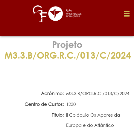
Fundação
Projeto
M3.3.B/ORG.R.C./013/C/2024
Media
Prémios
Acrónimo:
M3.3.B/ORG.R.C./013/C/2024
Emprego
Centro de Custos:
1230
Título:
II Colóquio Os Açores da
Investigação
Europa e do Atlântico