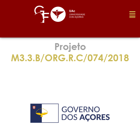
Fundação
Projeto
M3.3.B/ORG.R.C/074/2018
Media
Prémios
Emprego
Investigação