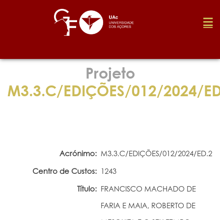
Fundação
Projeto
M3.3.C/EDIÇÕES/012/2024/ED
Media
Prémios
Acrónimo:
M3.3.C/EDIÇÕES/012/2024/ED.2
Emprego
Centro de Custos:
1243
Título:
FRANCISCO MACHADO DE
Investigação
FARIA E MAIA, ROBERTO DE