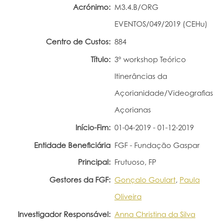
Acrónimo:
M3.4.B/ORG
Portal do Investigador
EVENTOS/049/2019 (CEHu)
Centro de Custos:
884
Título:
3º workshop Teórico
Itinerâncias da
Açorianidade/Videografias
Açorianas
Início-Fim:
01-04-2019 - 01-12-2019
Entidade Beneficiária
FGF - Fundação Gaspar
Principal:
Frutuoso, FP
Gestores da FGF:
Gonçalo Goulart
,
Paula
Oliveira
Investigador Responsável:
Anna Christina da Silva