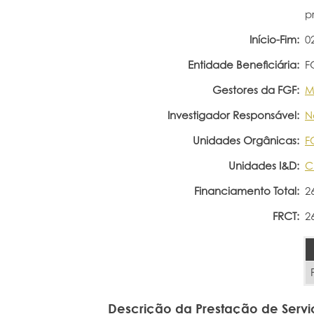
p
Início-Fim:
0
Entidade Beneficiária:
F
Gestores da FGF:
M
Investigador Responsável:
N
Unidades Orgânicas:
F
Unidades I&D:
C
Financiamento Total:
2
FRCT:
2
Descrição da Prestação de Servi