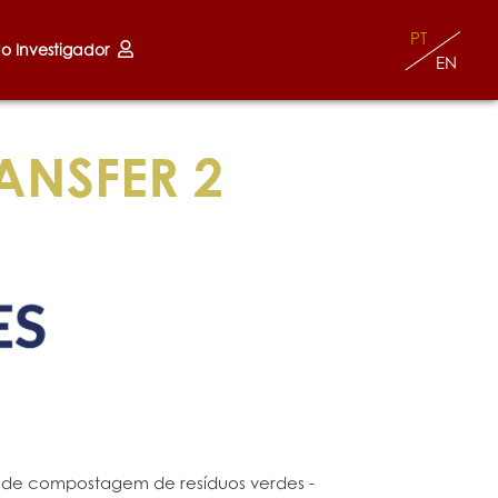
PT
do Investigador
EN
ANSFER 2
de compostagem de resíduos verdes -