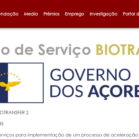
undação
Media
Prémios
Emprego
Investigação
Portal 
o de Serviço
BIOTR
IOTRANSFER 2
45
erviços para implementação de um processo de aceleração 