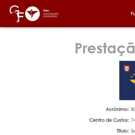
F
Prestaçã
Acrónimo:
B
Centro de Custos:
7
Título:
S