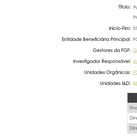
Título:
A
P
Início-Fim:
0
Entidade Beneficiária Principal:
F
Gestores da FGF:
G
Investigador Responsável:
J
Unidades Orgânicas:
F
Unidades I&D:
N
Fin
Dir
Dir