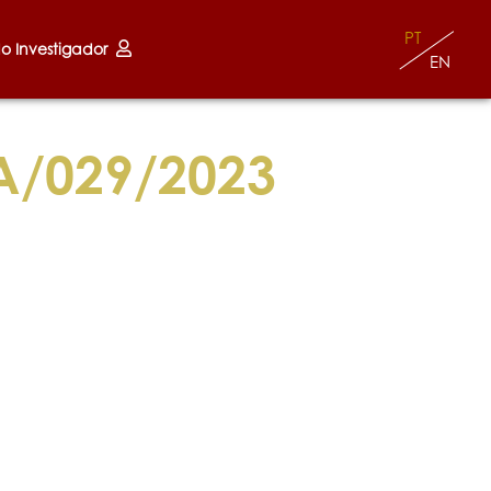
PT
do Investigador
EN
A/029/2023