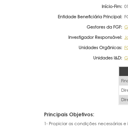
Início-Fim:
0
Entidade Beneficiária Principal:
F
Gestores da FGF:
G
Investigador Responsável:
J
Unidades Orgânicas:
F
Unidades I&D:
G
Fin
Dir
Dir
Principais Objetivos:
1- Propiciar as condições necessárias 