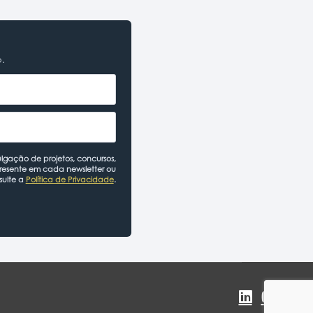
o.
lgação de projetos, concursos,
presente em cada newsletter ou
sulte a
Política de Privacidade
.