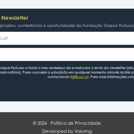
 Newsletter
rojetos, conferências e oportunidades da Fundação Gaspar Frutuos
spar Frutuoso a tratar o meu endereço de e-mail para o envio da newsletter (divu
mais notícias). Posso cancelar a subscrição em qualquer momento através do link 
contactando
fgf@uac.pt
. Para mais informações con
© 2026
Política de Privacidade
Developed by Valuring