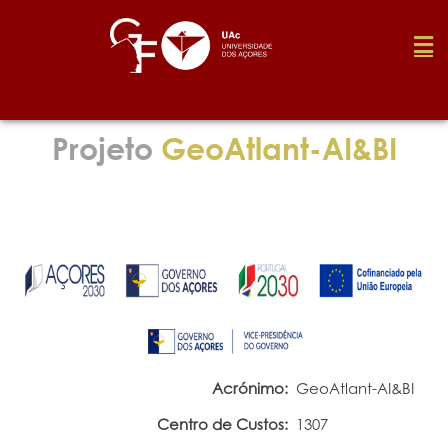
Fundação
Projeto
GeoAtlant-AI&BI
Media
Prémios
Emprego
Acrónimo:
GeoAtlant-AI&BI
Investigação
Centro de Custos:
1307