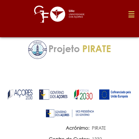
Fundação
Projeto
PIRATE
Media
Prémios
Emprego
Investigação
Acrónimo:
PIRATE