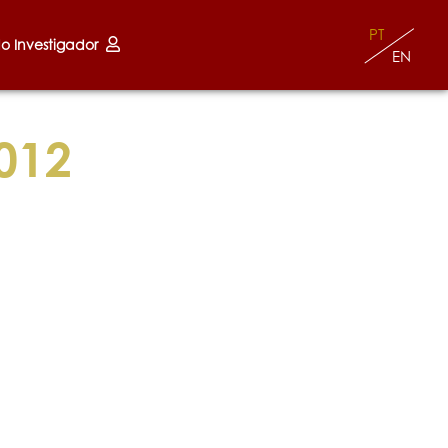
PT
do Investigador
EN
012