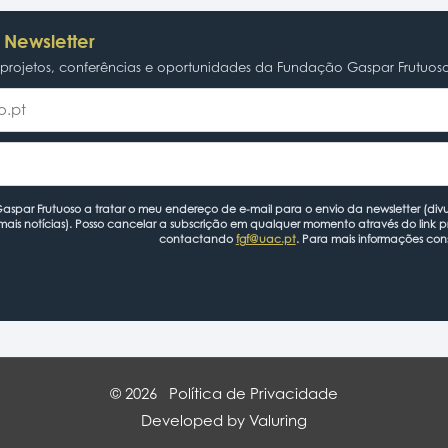
 Newsletter
rojetos, conferências e oportunidades da Fundação Gaspar Frutuos
spar Frutuoso a tratar o meu endereço de e-mail para o envio da newsletter (divu
mais notícias). Posso cancelar a subscrição em qualquer momento através do link 
contactando
fgf@uac.pt
. Para mais informações con
© 2026
Política de Privacidade
Developed by Valuring