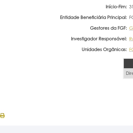
Início-Fim:
3
Entidade Beneficiária Principal:
F
Gestores da FGF:
G
Investigador Responsável:
R
Unidades Orgânicas:
F
Dir