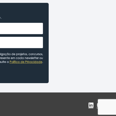
o.
lgação de projetos, concursos,
presente em cada newsletter ou
sulte a
Política de Privacidade
.