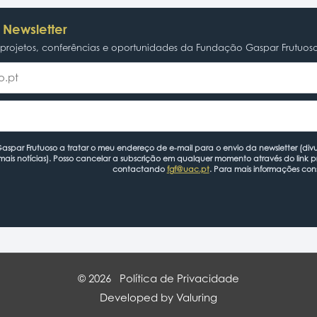
 Newsletter
rojetos, conferências e oportunidades da Fundação Gaspar Frutuos
spar Frutuoso a tratar o meu endereço de e-mail para o envio da newsletter (divu
mais notícias). Posso cancelar a subscrição em qualquer momento através do link 
contactando
fgf@uac.pt
. Para mais informações con
© 2026
Política de Privacidade
Developed by Valuring