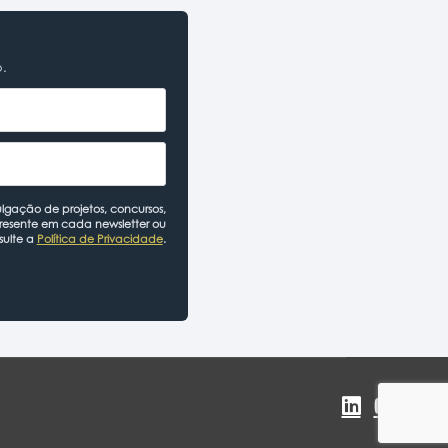
o.
lgação de projetos, concursos,
presente em cada newsletter ou
sulte a
Política de Privacidade
.