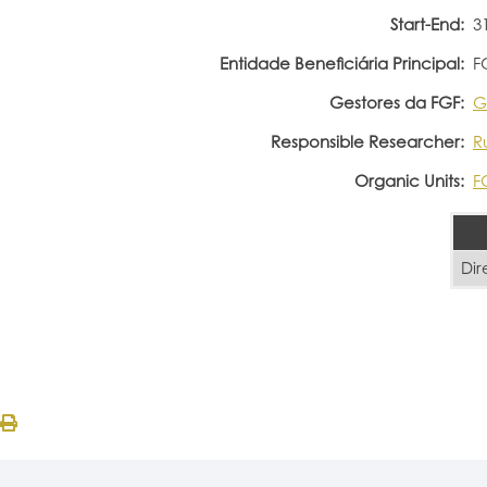
Start-End:
3
Entidade Beneficiária Principal:
F
Gestores da FGF:
G
Responsible Researcher:
R
Organic Units:
F
Dir