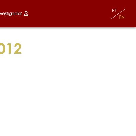
PT
nvestigador
EN
012