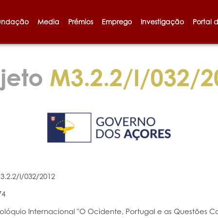
undação
Media
Prémios
Emprego
Investigação
Portal 
jeto
M3.2.2/I/032/2
3.2.2/I/032/2012
74
olóquio Internacional "O Ocidente, Portugal e as Questões Colo