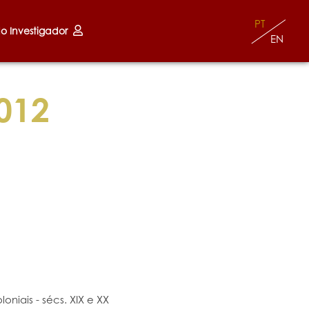
PT
do Investigador
EN
012
niais - sécs. XIX e XX