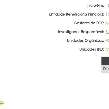
Início-Fim:
1
Entidade Beneficiária Principal:
F
Gestores da FGF:
G
Investigador Responsável:
S
Unidades Orgânicas:
F
Unidades I&D:
C
Dir