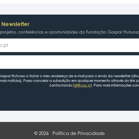
 Newsletter
rojetos, conferências e oportunidades da Fundação Gaspar Frutuos
spar Frutuoso a tratar o meu endereço de e-mail para o envio da newsletter (divu
mais notícias). Posso cancelar a subscrição em qualquer momento através do link 
contactando
fgf@uac.pt
. Para mais informações con
© 2026
Política de Privacidade