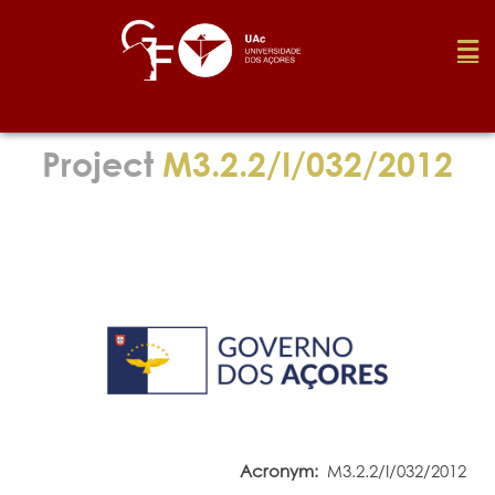
Foundation
Project
M3.2.2/I/032/2012
Media
Awards
Job
Research
Acronym:
M3.2.2/I/032/2012