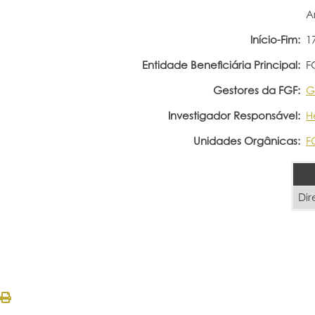
A
Início-Fim:
1
Entidade Beneficiária Principal:
F
Gestores da FGF:
G
Investigador Responsável:
H
Unidades Orgânicas:
F
Dir