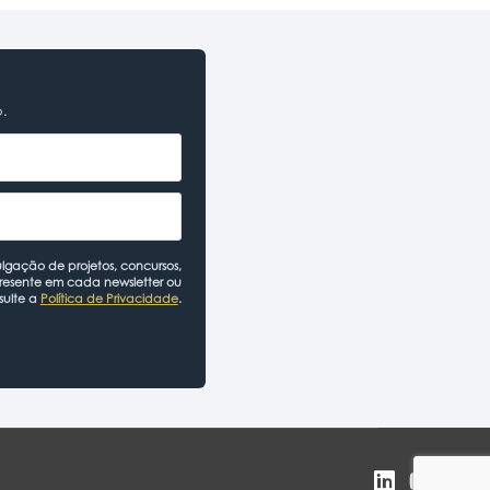
o.
lgação de projetos, concursos,
presente em cada newsletter ou
sulte a
Política de Privacidade
.