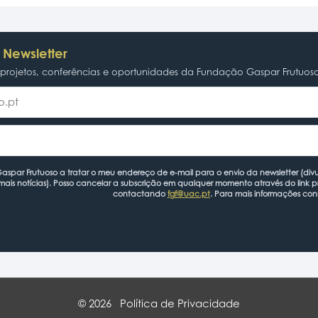
 Newsletter
rojetos, conferências e oportunidades da Fundação Gaspar Frutuos
spar Frutuoso a tratar o meu endereço de e-mail para o envio da newsletter (divu
mais notícias). Posso cancelar a subscrição em qualquer momento através do link 
contactando
fgf@uac.pt
. Para mais informações con
© 2026
Política de Privacidade