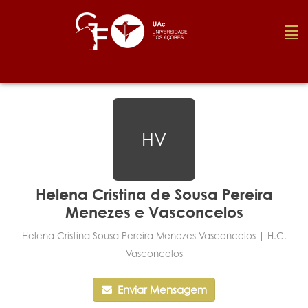
Fundação
HV
Media
Prémios
Helena Cristina de Sousa Pereira
Menezes e Vasconcelos
Emprego
Helena Cristina Sousa Pereira Menezes Vasconcelos | H.c.
Vasconcelos
Investigação
Enviar Mensagem