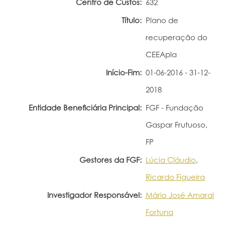
Centro de Custos:
632
Portal do Investigador
Título:
Plano de
recuperação do
CEEApla
Início-Fim:
01-06-2016 - 31-12-
2018
Entidade Beneficiária Principal:
FGF - Fundação
Gaspar Frutuoso,
FP
Gestores da FGF:
Lúcia Cláudio
,
Ricardo Figueira
Investigador Responsável:
Mário José Amaral
Fortuna