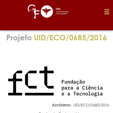
Fundação
Projeto
UID/ECO/0685/2016
Media
Prémios
Emprego
Investigação
Acrónimo:
UID/ECO/0685/2016