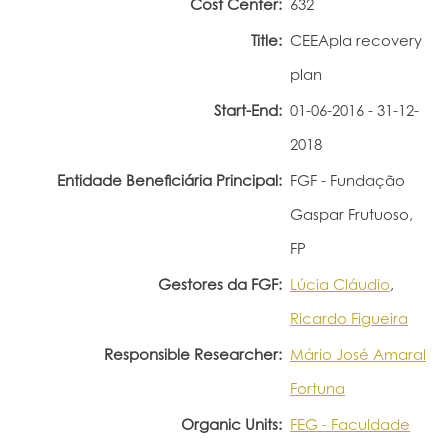
Cost Center:
632
Portal do Investigador
Title:
CEEApla recovery
plan
Start-End:
01-06-2016 - 31-12-
2018
Entidade Beneficiária Principal:
FGF - Fundação
Gaspar Frutuoso,
FP
Gestores da FGF:
Lúcia Cláudio
,
Ricardo Figueira
Responsible Researcher:
Mário José Amaral
Fortuna
Organic Units:
FEG - Faculdade