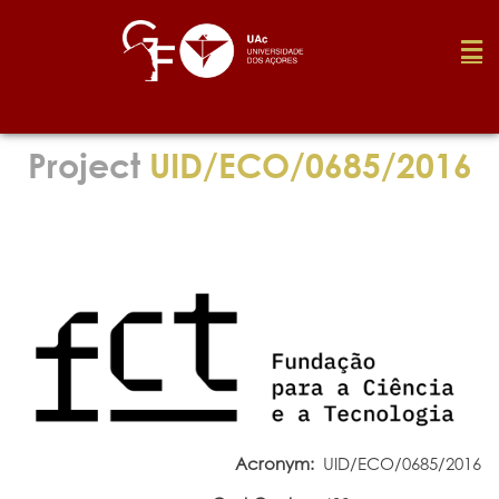
Foundation
Project
UID/ECO/0685/2016
Media
Awards
Job
Research
Acronym:
UID/ECO/0685/2016