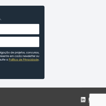
o.
lgação de projetos, concursos,
presente em cada newsletter ou
sulte a
Política de Privacidade
.