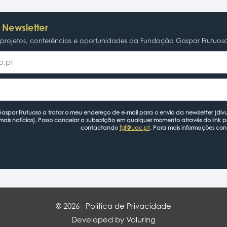
 Newsletter
rojetos, conferências e oportunidades da Fundação Gaspar Frutuos
spar Frutuoso a tratar o meu endereço de e-mail para o envio da newsletter (divu
mais notícias). Posso cancelar a subscrição em qualquer momento através do link 
contactando
fgf@uac.pt
. Para mais informações con
© 2026
Política de Privacidade
Developed by Valuring