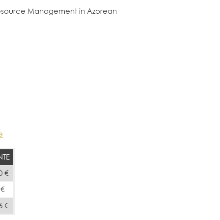
Resource Management in Azorean
e
NTE
0 €
 €
6 €