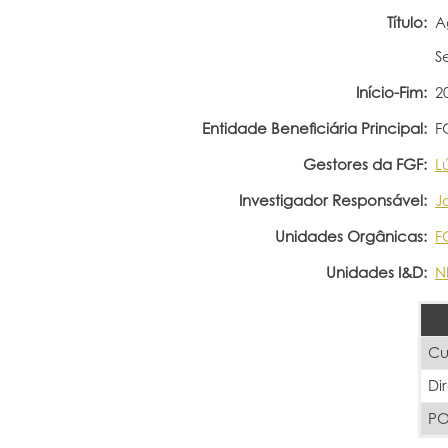
Título:
A
S
Início-Fim:
2
Entidade Beneficiária Principal:
F
Gestores da FGF:
L
Investigador Responsável:
J
Unidades Orgânicas:
F
Unidades I&D:
N
Cu
Di
PO