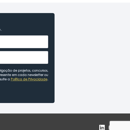
o.
lgação de projetos, concursos,
presente em cada newsletter ou
sulte a
Política de Privacidade
.