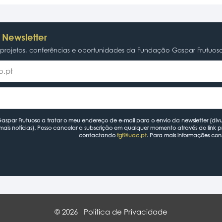
 Newsletter
rojetos, conferências e oportunidades da Fundação Gaspar Frutuos
spar Frutuoso a tratar o meu endereço de e-mail para o envio da newsletter (divu
mais notícias). Posso cancelar a subscrição em qualquer momento através do link 
contactando
fgf@uac.pt
. Para mais informações con
© 2026
Política de Privacidade