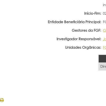
i
Início-Fim:
0
Entidade Beneficiária Principal:
F
Gestores da FGF:
G
Investigador Responsável:
J
Unidades Orgânicas:
F
Dir