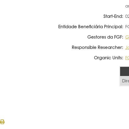
a
Start-End:
0
Entidade Beneficiária Principal:
F
Gestores da FGF:
G
Responsible Researcher:
J
Organic Units:
F
Dir