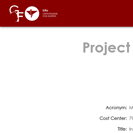
Project
Acronym:
M
Cost Center:
7
Title:
I