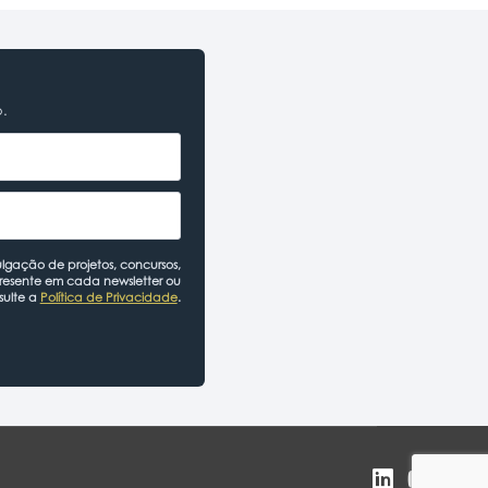
o.
lgação de projetos, concursos,
presente em cada newsletter ou
sulte a
Política de Privacidade
.