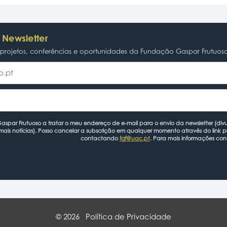
 Newsletter
rojetos, conferências e oportunidades da Fundação Gaspar Frutuos
spar Frutuoso a tratar o meu endereço de e-mail para o envio da newsletter (divu
mais notícias). Posso cancelar a subscrição em qualquer momento através do link 
contactando
fgf@uac.pt
. Para mais informações con
© 2026
Política de Privacidade