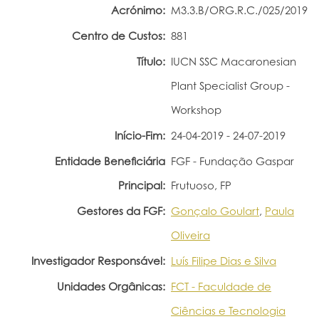
Acrónimo:
M3.3.B/ORG.R.C./025/2019
Portal do Investigador
Centro de Custos:
881
Título:
IUCN SSC Macaronesian
Plant Specialist Group -
Workshop
Início-Fim:
24-04-2019 - 24-07-2019
Entidade Beneficiária
FGF - Fundação Gaspar
Principal:
Frutuoso, FP
Gestores da FGF:
Gonçalo Goulart
,
Paula
Oliveira
Investigador Responsável:
Luís Filipe Dias e Silva
Unidades Orgânicas:
FCT - Faculdade de
Ciências e Tecnologia