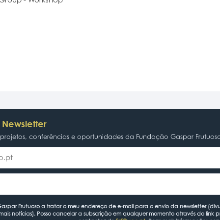
 Newsletter
rojetos, conferências e oportunidades da Fundação Gaspar Frutuos
spar Frutuoso a tratar o meu endereço de e-mail para o envio da newsletter (divu
mais notícias). Posso cancelar a subscrição em qualquer momento através do link 