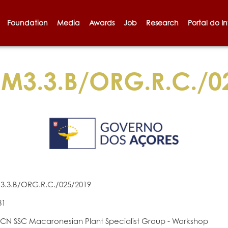
Foundation
Media
Awards
Job
Research
Portal do I
M3.3.B/ORG.R.C./0
3.3.B/ORG.R.C./025/2019
81
UCN SSC Macaronesian Plant Specialist Group - Workshop