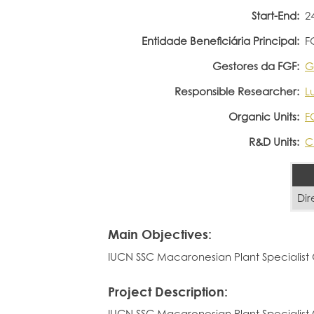
Start-End:
2
Entidade Beneficiária Principal:
F
Gestores da FGF:
G
Responsible Researcher:
Lu
Organic Units:
F
R&D Units:
C
Dir
Main Objectives:
IUCN SSC Macaronesian Plant Specialist
Project Description:
IUCN SSC Macaronesian Plant Specialist