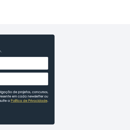
o.
lgação de projetos, concursos,
presente em cada newsletter ou
sulte a
Política de Privacidade
.