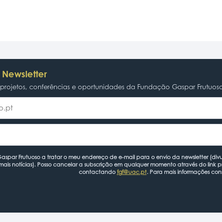
 Newsletter
rojetos, conferências e oportunidades da Fundação Gaspar Frutuos
spar Frutuoso a tratar o meu endereço de e-mail para o envio da newsletter (divu
mais notícias). Posso cancelar a subscrição em qualquer momento através do link 
contactando
fgf@uac.pt
. Para mais informações con