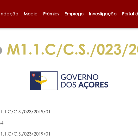
undação
Media
Prémios
Emprego
Investigação
Portal 
o
M1.1.C/C.S./023/2
1.1.C/C.S./023/2019/01
64
1.1.C/C.S./023/2019/01