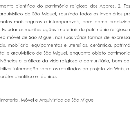
mento científico do património religioso dos Açores. 2. F
arquivístico de São Miguel, reunindo todos os inventários pré-
rmatos mais seguros e interoperáveis, bem como produzind
. Estudar as manifestações imateriais do património religioso
gioso móvel de São Miguel, nas suas várias formas de express
nais, mobiliário, equipamentos e utensílios, cerâmica, patrimó
al e arquivístico de São Miguel, enquanto objeto patrimonia
 vivências e práticas da vida religiosa e comunitária, bem 
ponibilizar informação sobre os resultados do projeto via Web,
áter científico e técnico.
Imaterial, Móvel e Arquivístico de São Miguel