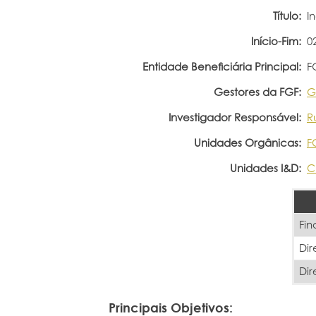
Título:
I
Início-Fim:
0
Entidade Beneficiária Principal:
F
Gestores da FGF:
G
Investigador Responsável:
R
Unidades Orgânicas:
F
Unidades I&D:
C
Fin
Dir
Dir
Principais Objetivos: