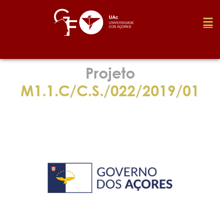
Fundação
Projeto
M1.1.C/C.S./022/2019/01
Media
Prémios
Emprego
Investigação