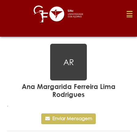
Foundation
AR
Media
Awards
Ana Margarida Ferreira Lima
Rodrigues
Job
.
Enviar Mensagem
Research