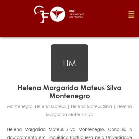
Foundation
HM
Media
Awards
Helena Margarida Mateus Silva
Montenegro
Job
Montenegro, Helena Mateus | Helena Mateus Silva | Helena
Margarida Mateus Silva
Research
Helena Margarida Mateus Silva Montenegro. Concluiu o
doutoramento em Linguística Portuguesa pela Universidade