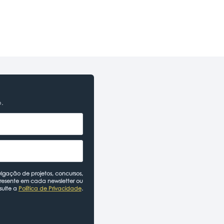
o.
lgação de projetos, concursos,
presente em cada newsletter ou
sulte a
Política de Privacidade
.