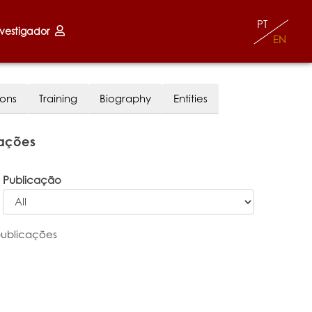
PT
nvestigador
EN
ions
Training
Biography
Entities
cações
Publicação
publicações