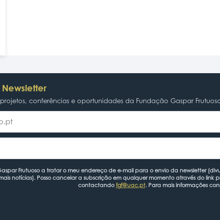
 Newsletter
rojetos, conferências e oportunidades da Fundação Gaspar Frutuos
spar Frutuoso a tratar o meu endereço de e-mail para o envio da newsletter (divu
mais notícias). Posso cancelar a subscrição em qualquer momento através do link 
contactando
fgf@uac.pt
. Para mais informações con