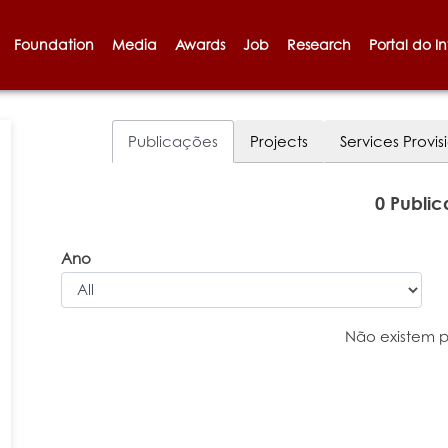
Foundation
Media
Awards
Job
Research
Portal do I
Publicações
Projects
Services Provis
0 Publi
Ano
Não existem 