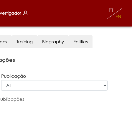
PT
nvestigador
EN
ions
Training
Biography
Entities
cações
Publicação
publicações