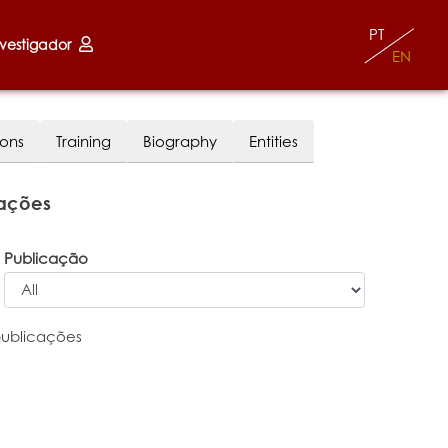
PT
nvestigador
EN
ions
Training
Biography
Entities
cações
Publicação
publicações