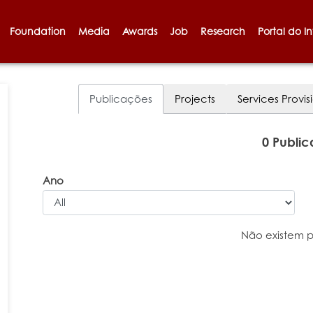
Foundation
Media
Awards
Job
Research
Portal do I
Publicações
Projects
Services Provis
0 Publi
Ano
Não existem 