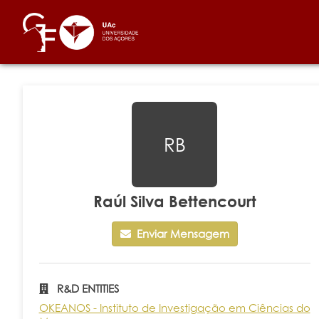
RB
Raúl Silva Bettencourt
Enviar Mensagem
R&D ENTITIES
OKEANOS - Instituto de Investigação em Ciências do