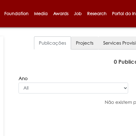
Foundation
Media
Awards
Job
Research
Portal do I
Publicações
Projects
Services Provis
0 Publi
Ano
Não existem 