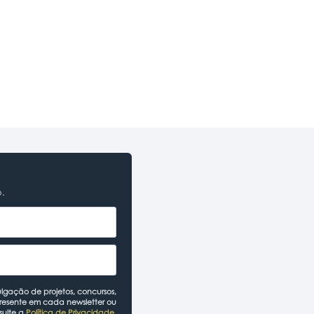
o.
lgação de projetos, concursos,
presente em cada newsletter ou
sulte a
Política de Privacidade
.