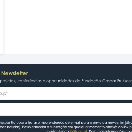
 Newsletter
rojetos, conferências e oportunidades da Fundação Gaspar Frutuos
spar Frutuoso a tratar o meu endereço de e-mail para o envio da newsletter (divu
mais notícias). Posso cancelar a subscrição em qualquer momento através do link 
contactando
fgf@uac.pt
. Para mais informações con