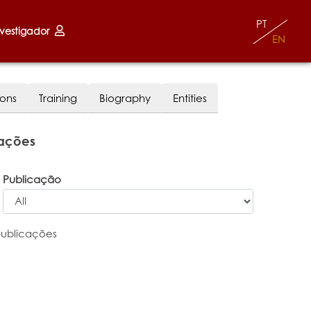
PT
nvestigador
EN
ions
Training
Biography
Entities
cações
Publicação
publicações